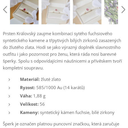
Prsten Královský zaujme kombinací sytého fuchsiového
syntetického kamene a třpytivých bílých zirkonů zasazených
do žlutého zlata. Hodí se jako výrazný doplněk slavnostního
outfitu i jako pozornost pro ženu, která ráda nosí barevné
šperky. Spolu s odpovídajícími náušnicemi a přívěskem tvoří
kompletní soupravu.
Materiál:
žluté zlato
Ryzost:
585/1000 Au (14 karátů)
Váha:
1,88 g
Velikost:
56
Kameny:
syntetický kámen fuchsie, bílé zirkony
Šperk je označen platnou puncovní značkou, která zaručuje