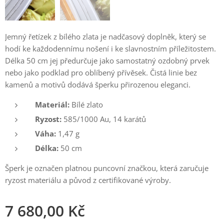
Jemný řetízek z bílého zlata je nadčasový doplněk, který se
hodí ke každodennímu nošení i ke slavnostním příležitostem.
Délka 50 cm jej předurčuje jako samostatný ozdobný prvek
nebo jako podklad pro oblíbený přívěsek. Čistá linie bez
kamenů a motivů dodává šperku přirozenou eleganci.
Materiál:
Bílé zlato
Ryzost:
585/1000 Au, 14 karátů
Váha:
1,47 g
Délka:
50 cm
Šperk je označen platnou puncovní značkou, která zaručuje
ryzost materiálu a původ z certifikované výroby.
7 680,00
Kč