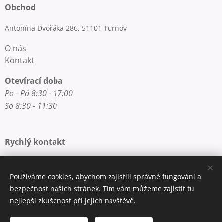
Obchod
Antonína Dvořáka 286, 51101 Turnov
O nás
Kontakt
Otevírací doba
Po - Pá 8:30 - 17:00
So 8:30 - 11:30
Rychlý kontakt
E-mail: info@zlatnictvi-macounova.cz
Telefon: +420 777 200 250
Používáme cookies, abychom zajistili správné fungování a
bezpečnost našich stránek. Tím vám můžeme zajistit tu
nejlepší zkušenost při jejich návštěvě.
Cookies