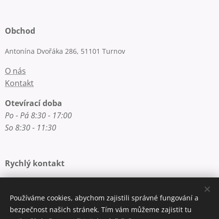
Obchod
Antonína Dvořáka 286, 51101 Turnov
O nás
Kontakt
Otevírací doba
Po - Pá 8:30 - 17:00
So 8:30 - 11:30
Rychlý kontakt
E-mail: info@zlatnictvi-macounova.cz
Telefon: +420 777 200 250
Používáme cookies, abychom zajistili správné fungování a
bezpečnost našich stránek. Tím vám můžeme zajistit tu