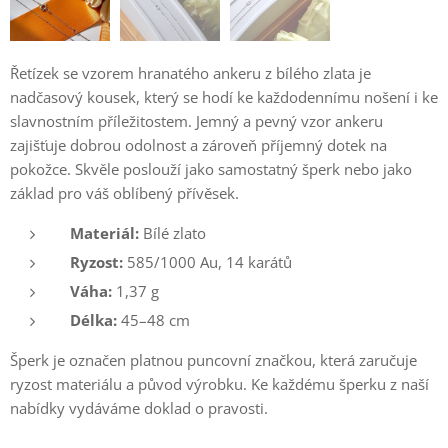
Řetízek se vzorem hranatého ankeru z bílého zlata je
nadčasový kousek, který se hodí ke každodennímu nošení i ke
slavnostním příležitostem. Jemný a pevný vzor ankeru
zajišťuje dobrou odolnost a zároveň příjemný dotek na
pokožce. Skvěle poslouží jako samostatný šperk nebo jako
základ pro váš oblíbený přívěsek.
Materiál:
Bílé zlato
Ryzost:
585/1000 Au, 14 karátů
Váha:
1,37 g
Délka:
45–48 cm
Šperk je označen platnou puncovní značkou, která zaručuje
ryzost materiálu a původ výrobku. Ke každému šperku z naší
nabídky vydáváme doklad o pravosti.