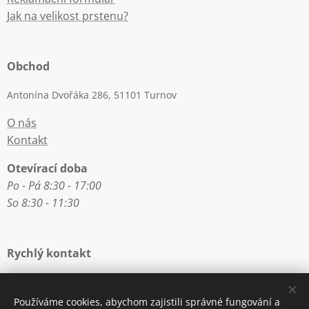
Jak na velikost prstenu?
Obchod
Antonína Dvořáka 286, 51101 Turnov
O nás
Kontakt
Otevírací doba
Po - Pá 8:30 - 17:00
So 8:30 - 11:30
Rychlý kontakt
E-mail: info@zlatnictvi-macounova.cz
Telefon: +420 777 200 250
Používáme cookies, abychom zajistili správné fungování a