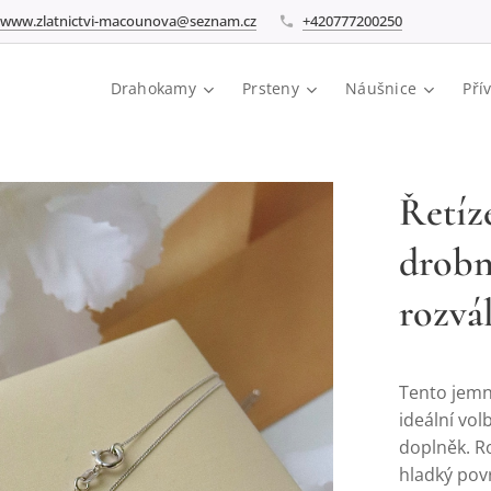
www.zlatnictvi-macounova@seznam.cz
+420777200250
Drahokamy
Prsteny
Náušnice
Pří
Řetíz
drob
rozvá
Tento jemný
ideální vol
doplněk. R
hladký povr