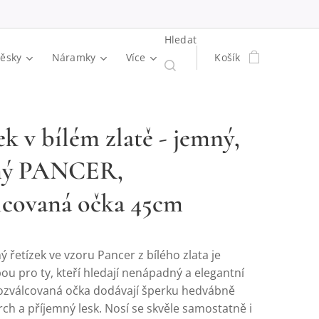
Hledat
věsky
Náramky
Více
Košík
ek v bílém zlatě - jemný,
ný PANCER,
lcovaná očka 45cm
 řetízek ve vzoru Pancer z bílého zlata je
bou pro ty, kteří hledají nenápadný a elegantní
ozválcovaná očka dodávají šperku hedvábně
ch a příjemný lesk. Nosí se skvěle samostatně i