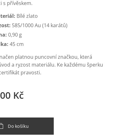
i s přívěskem.
teriál:
Bílé zlato
zost:
585/1000 Au (14 karátů)
ha:
0,90 g
lka:
45 cm
značen platnou puncovní značkou, která
ůvod a ryzost materiálu. Ke každému šperku
rtifikát pravosti.
,00
Kč
Do košíku