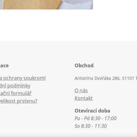
mace
Obchod
la ochrany soukromí
Antonína Dvořáka 286, 51101 
ní podmínky
O nás
ační formulář
Kontakt
velikost prstenu?
Otevírací doba
Po - Pá 8:30 - 17:00
So 8:30 - 11:30