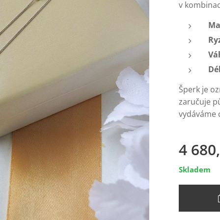
v kombinac
Ma
Ry
Vá
Dé
Šperk je o
zaručuje p
vydáváme ce
4 680
Skladem