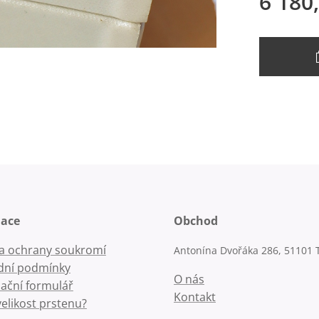
6 180
mace
Obchod
la ochrany soukromí
Antonína Dvořáka 286, 51101 
ní podmínky
O nás
ační formulář
Kontakt
velikost prstenu?