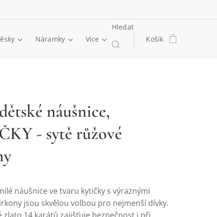
Hledat
věsky
Náramky
Více
Košík
 dětské náušnice,
KY - sytě růžové
ny
ilé náušnice ve tvaru kytičky s výraznými
irkony jsou skvělou volbou pro nejmenší dívky.
 zlato 14 karátů zajišťuje bezpečnost i při