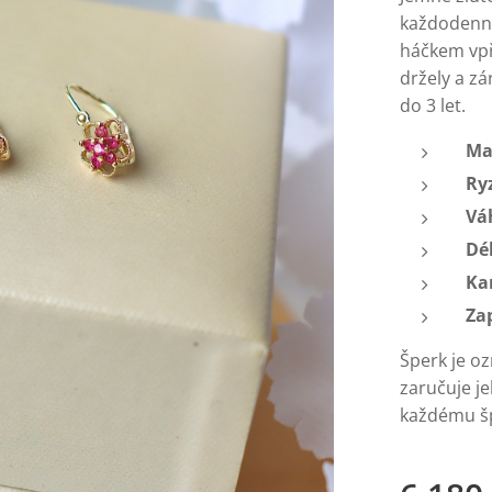
každodenní
háčkem vpř
držely a zá
do 3 let.
Ma
Ry
Vá
Dé
Ka
Za
Šperk je o
zaručuje je
každému šp