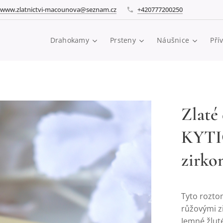
www.zlatnictvi-macounova@seznam.cz
+420777200250
Drahokamy
Prsteny
Náušnice
Pří
Zlaté
KYTIČ
zirko
Tyto roztom
růžovými z
Jemné žluté