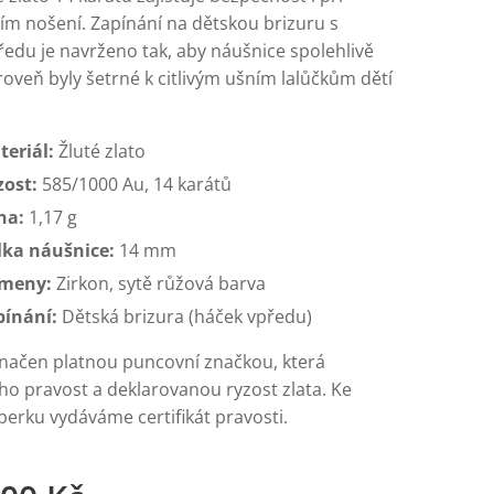
m nošení. Zapínání na dětskou brizuru s
edu je navrženo tak, aby náušnice spolehlivě
roveň byly šetrné k citlivým ušním lalůčkům dětí
teriál:
Žluté zlato
zost:
585/1000 Au, 14 karátů
ha:
1,17 g
lka náušnice:
14 mm
meny:
Zirkon, sytě růžová barva
pínání:
Dětská brizura (háček vpředu)
značen platnou puncovní značkou, která
ho pravost a deklarovanou ryzost zlata. Ke
erku vydáváme certifikát pravosti.