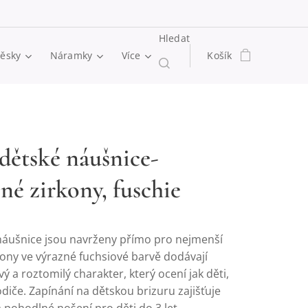
Hledat
věsky
Náramky
Více
Košík
 dětské náušnice-
né zirkony, fuschie
 náušnice jsou navrženy přímo pro nejmenší
kony ve výrazné fuchsiové barvě dodávají
ý a roztomilý charakter, který ocení jak děti,
rodiče. Zapínání na dětskou brizuru zajišťuje