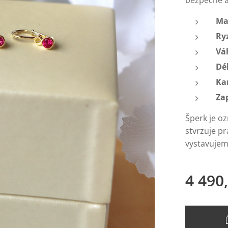
bezpečné a
Ma
Ry
Vá
Dé
Ka
Za
Šperk je o
stvrzuje pr
vystavujem
4 490