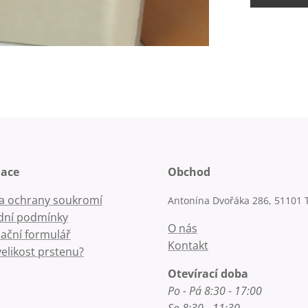
mace
Obchod
la ochrany soukromí
Antonína Dvořáka 286, 51101 
ní podmínky
O nás
ační formulář
Kontakt
velikost prstenu?
Otevírací doba
Po - Pá 8:30 - 17:00