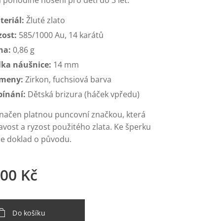
 pohodlné nošení pro děti do 3 let.
teriál:
Žluté zlato
zost:
585/1000 Au, 14 karátů
ha:
0,86 g
lka náušnice:
14 mm
meny:
Zirkon, fuchsiová barva
pínání:
Dětská brizura (háček vpředu)
značen platnou puncovní značkou, která
avost a ryzost použitého zlata. Ke šperku
e doklad o původu.
,00
Kč
Do košíku