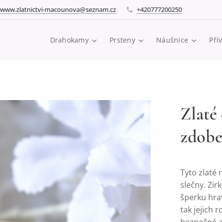
www.zlatnictvi-macounova@seznam.cz
+420777200250
Drahokamy
Prsteny
Náušnice
Pří
Zlaté
zdobe
Tyto zlaté
slečny. Zir
šperku hrav
tak jejich 