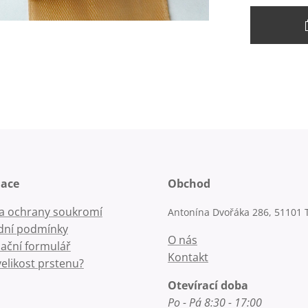
mace
Obchod
la ochrany soukromí
Antonína Dvořáka 286, 51101 
ní podmínky
O nás
ační formulář
Kontakt
velikost prstenu?
Otevírací doba
Po - Pá 8:30 - 17:00