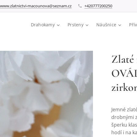
www.zlatnictvi-macounova@seznam.cz
+420777200250
Drahokamy
Prsteny
Náušnice
Pří
Zlaté
OVÁL
zirko
Jemné zlat
drobnými z
šperku klas
hodí i na 