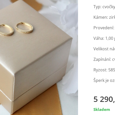
Typ: cvočky
Kámen: zir
Provedení: 
Váha: 1,00 
Velikost n
Zapínání: c
Ryzost: 58
Šperk je o
5 290
Skladem