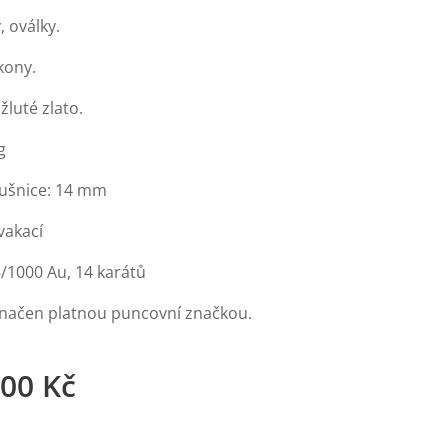
, oválky.
kony.
žluté zlato.
g
áušnice: 14 mm
vakací
5/1000 Au, 14 karátů
značen platnou puncovní značkou.
,00
Kč