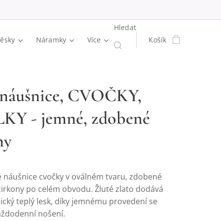
Hledat
věsky
Náramky
Více
Košík
 náušnice, CVOČKY,
KY - jemné, zdobené
ny
é náušnice cvočky v oválném tvaru, zdobené
irkony po celém obvodu. Žluté zlato dodává
ický teplý lesk, díky jemnému provedení se
každodenní nošení.