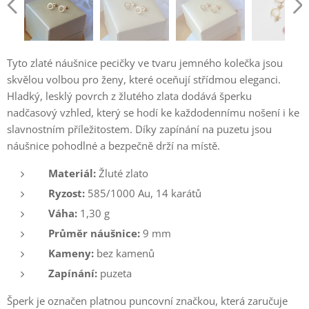
Tyto zlaté náušnice pecičky ve tvaru jemného kolečka jsou
skvělou volbou pro ženy, které oceňují střídmou eleganci.
Hladký, lesklý povrch z žlutého zlata dodává šperku
nadčasový vzhled, který se hodí ke každodennímu nošení i ke
slavnostním příležitostem. Díky zapínání na puzetu jsou
náušnice pohodlné a bezpečně drží na místě.
Materiál:
Žluté zlato
Ryzost:
585/1000 Au, 14 karátů
Váha:
1,30 g
Průměr náušnice:
9 mm
Kameny:
bez kamenů
Zapínání:
puzeta
Šperk je označen platnou puncovní značkou, která zaručuje