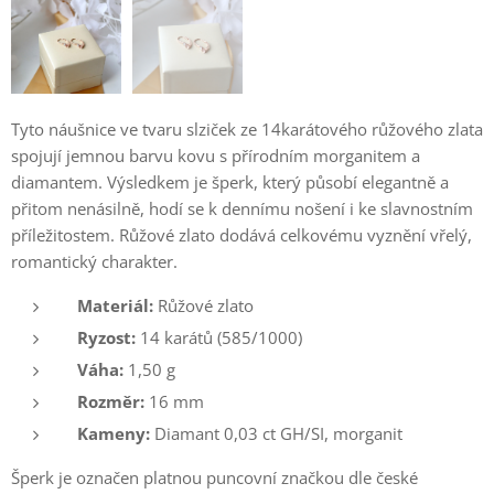
Tyto náušnice ve tvaru slziček ze 14karátového růžového zlata
spojují jemnou barvu kovu s přírodním morganitem a
diamantem. Výsledkem je šperk, který působí elegantně a
přitom nenásilně, hodí se k dennímu nošení i ke slavnostním
příležitostem. Růžové zlato dodává celkovému vyznění vřelý,
romantický charakter.
Materiál:
Růžové zlato
Ryzost:
14 karátů (585/1000)
Váha:
1,50 g
Rozměr:
16 mm
Kameny:
Diamant 0,03 ct GH/SI, morganit
Šperk je označen platnou puncovní značkou dle české