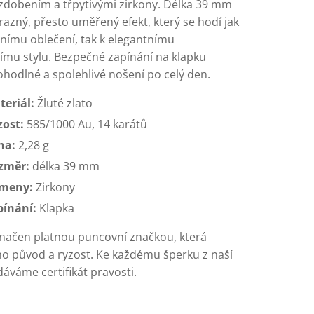
zdobením a třpytivými zirkony. Délka 39 mm
ýrazný, přesto uměřený efekt, který se hodí jak
tnímu oblečení, tak k elegantnímu
mu stylu. Bezpečné zapínání na klapku
ohodlné a spolehlivé nošení po celý den.
teriál:
Žluté zlato
zost:
585/1000 Au, 14 karátů
ha:
2,28 g
změr:
délka 39 mm
meny:
Zirkony
pínání:
Klapka
značen platnou puncovní značkou, která
eho původ a ryzost. Ke každému šperku z naší
áváme certifikát pravosti.