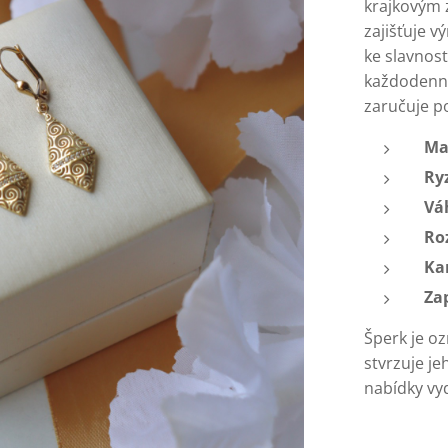
krajkovým 
zajišťuje v
ke slavnos
každodenní
zaručuje p
Ma
Ry
Vá
Ro
Ka
Za
Šperk je o
stvrzuje j
nabídky vyd