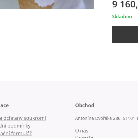
9 160
Skladem
mace
Obchod
la ochrany soukromí
Antonína Dvořáka 286, 51101 
ní podmínky
O nás
ační formulář