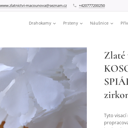
www.zlatnictvi-macounova@seznam.cz
+420777200250
Drahokamy
Prsteny
Náušnice
Pří
Zlaté 
KOSO
SPIÁL
zirko
Tyto visací
propracov