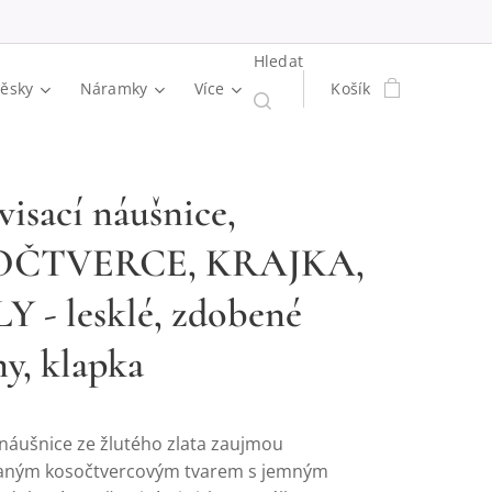
Hledat
věsky
Náramky
Více
Košík
visací náušnice,
ČTVERCE, KRAJKA,
Y - lesklé, zdobené
ny, klapka
 náušnice ze žlutého zlata zaujmou
aným kosočtvercovým tvarem s jemným