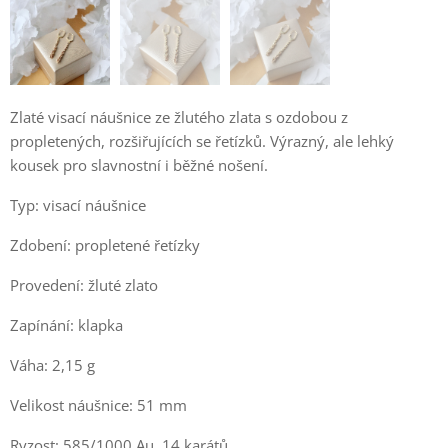
Zlaté visací náušnice ze žlutého zlata s ozdobou z
propletených, rozšiřujících se řetízků. Výrazný, ale lehký
kousek pro slavnostní i běžné nošení.
Typ: visací náušnice
Zdobení: propletené řetízky
Provedení: žluté zlato
Zapínání: klapka
Váha: 2,15 g
Velikost náušnice: 51 mm
Ryzost: 585/1000 Au, 14 karátů