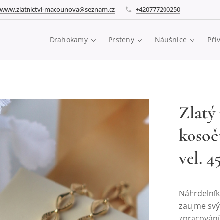
www.zlatnictvi-macounova@seznam.cz
+420777200250
Drahokamy
Prsteny
Náušnice
Pří
Zlatý
kosoč
vel. 
Náhrdelník
zaujme svý
zpracování