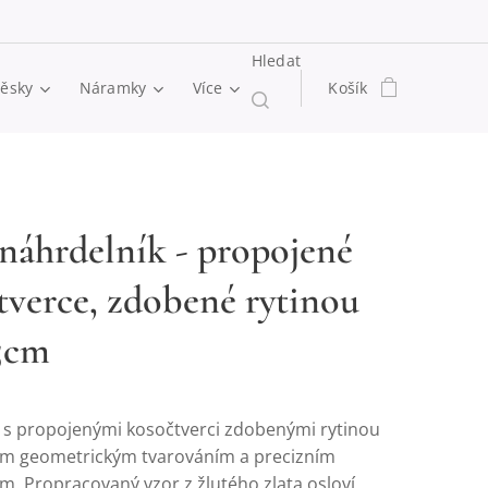
Hledat
věsky
Náramky
Více
Košík
 náhrdelník - propojené
tverce, zdobené rytinou
45cm
 s propojenými kosočtverci zdobenými rytinou
m geometrickým tvarováním a precizním
m. Propracovaný vzor z žlutého zlata osloví