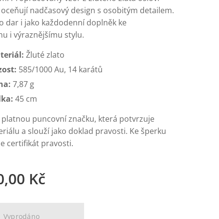
é oceňují nadčasový design s osobitým detailem.
o dar i jako každodenní doplněk ke
u i výraznějšímu stylu.
teriál:
Žluté zlato
zost:
585/1000 Au, 14 karátů
ha:
7,87 g
lka:
45 cm
 platnou puncovní značku, která potvrzuje
riálu a slouží jako doklad pravosti. Ke šperku
 certifikát pravosti.
0,00
Kč
Vyprodáno