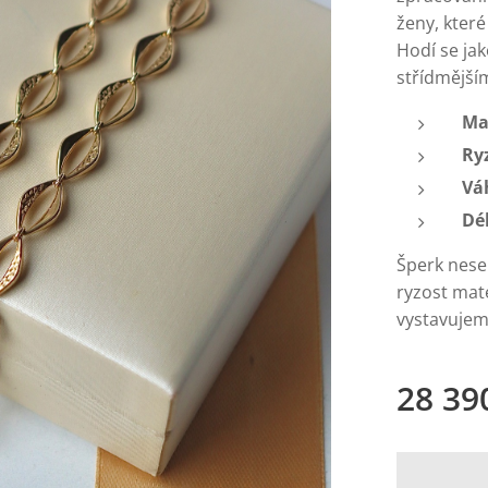
ženy, kter
Hodí se jak
střídmějším
Ma
Ry
Vá
Dé
Šperk nese
ryzost mate
vystavujeme
28 39