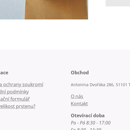
mace
Obchod
la ochrany soukromí
Antonína Dvořáka 286, 51101 
ní podmínky
O nás
ační formulář
Kontakt
velikost prstenu?
Otevírací doba
Po - Pá 8:30 - 17:00