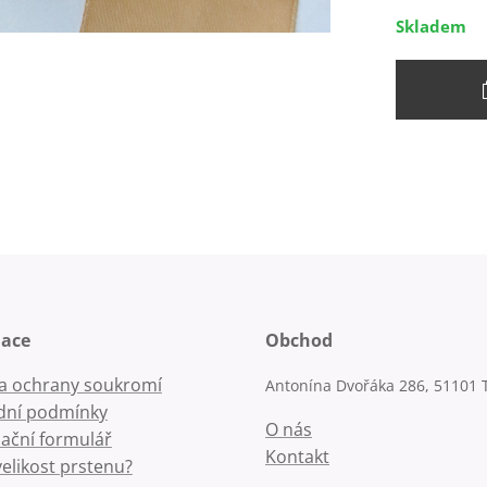
Skladem
mace
Obchod
la ochrany soukromí
Antonína Dvořáka 286, 51101 
ní podmínky
O nás
ační formulář
Kontakt
velikost prstenu?