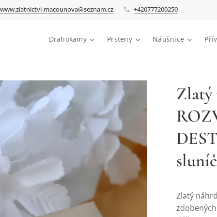
www.zlatnictvi-macounova@seznam.cz
+420777200250
Drahokamy
Prsteny
Náušnice
Pří
Zlatý
ROZ
DESTI
sluní
Zlatý náhrd
zdobených 