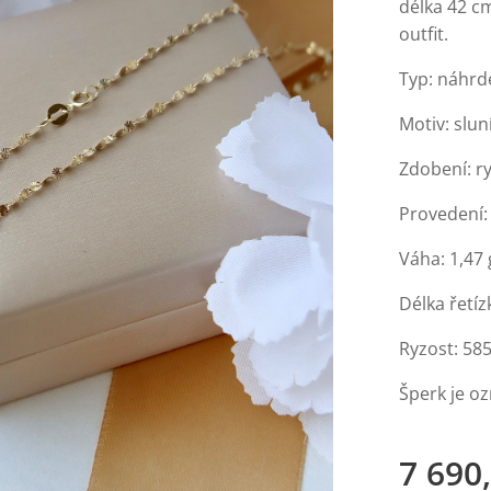
délka 42 cm
outfit.
Typ: náhrde
Motiv: slun
Zdobení: ry
Provedení: 
Váha: 1,47 
Délka řetíz
Ryzost: 58
Šperk je o
7 690