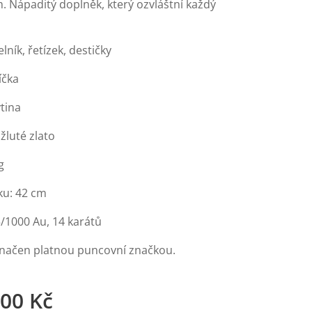
. Nápaditý doplněk, který ozvláštní každý
lník, řetízek, destičky
íčka
tina
žluté zlato
g
ku: 42 cm
5/1000 Au, 14 karátů
značen platnou puncovní značkou.
,00
Kč