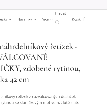
Hledat
věsky
Náramky
Více
Košík
 náhrdelníkový řetízek -
VÁLCOVANÉ
ČKY, zdobené rytinou,
čka 42 cm
elníkový řetízek z rozválcovaných destiček
rytinou se sluníčkovým motivem, žluté zlato,