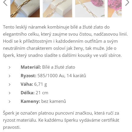
Tento lesklý náramek kombinuje bílé a žluté zlato do
elegantního celku, který zaujme svou čistou, nadčasovou linií.
Hodí se k příležitostným i každodenním outfitům a svým
neutrálním charakterem osloví jak ženy, tak muže. Jde o
šperk, který snadno sladíte s dalšími kousky ve vaší sbírce.
Materiál:
Bílé a žluté zlato
Ryzost:
585/1000 Au, 14 karátů
Váha:
6,71 g
Délka:
21 cm
Kameny:
bez kamenů
Šperk je označen platnou puncovní značkou, která ručí za
ryzost materiálu. Ke každému šperku vydáváme certifikát
pravosti.