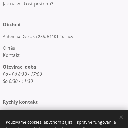
Jak na velikost prstenu?
Obchod
Antonína Dvořáka 286, 51101 Turnov
O nás
Kontakt
Otevírací doba
Po - Pá 8:30 - 17:00
So 8:30 - 11:30
Rychlý kontakt
E-mail: info@zlatnictvi-macounova.cz
Telefon: +420 777 200 250
Používáme cookies, abychom zajistili správné fungování a