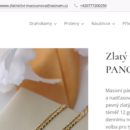
www.zlatnictvi-macounova@seznam.cz
+420777200250
Drahokamy
Prsteny
Náušnice
Pří
Zlatý
PANCE
Masivní pá
a nadčasový
pevný zlat
téměř 12 g
dennímu noš
volba pro t