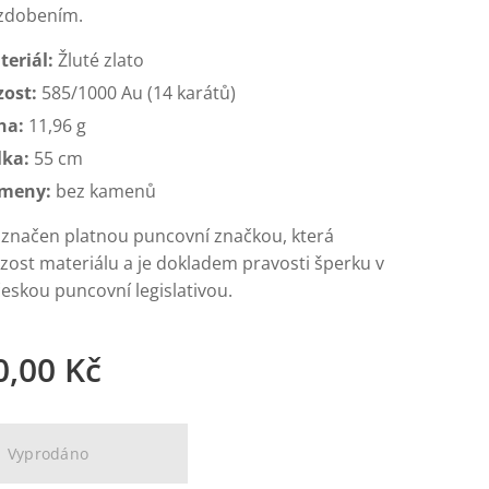
 zdobením.
teriál:
Žluté zlato
zost:
585/1000 Au (14 karátů)
ha:
11,96 g
lka:
55 cm
meny:
bez kamenů
 označen platnou puncovní značkou, která
yzost materiálu a je dokladem pravosti šperku v
eskou puncovní legislativou.
0,00
Kč
Vyprodáno