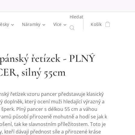
Hledat
věsky
Náramky
Více
Košík
 pánský řetízek - PLNÝ
R, silný 55cm
nský řetízek vzoru pancer představuje klasický
 doplněk, který ocení muži hledající výrazný a
ý šperk. Plný pancer s délkou 55 cm a váhou
ramů působí přirozeně mohutně a hodí se jak k
ení, tak ke slavnostním příležitostem. Toto je
y, kteří dávají přednost síle a přirozené kráse