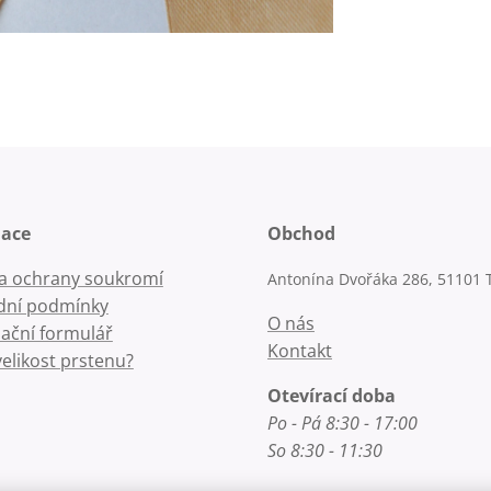
mace
Obchod
la ochrany soukromí
Antonína Dvořáka 286, 51101 
ní podmínky
O nás
ační formulář
Kontakt
velikost prstenu?
Otevírací doba
Po - Pá 8:30 - 17:00
So 8:30 - 11:30