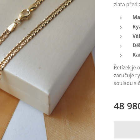
zlata před
Ma
Ry
Vá
Dé
Ka
Řetízek je
zaručuje r
souladu s č
48 98