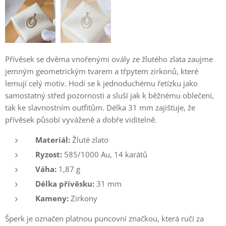
Přívěsek se dvěma vnořenými ovály ze žlutého zlata zaujme
jemným geometrickým tvarem a třpytem zirkonů, které
lemují celý motiv. Hodí se k jednoduchému řetízku jako
samostatný střed pozornosti a sluší jak k běžnému oblečení,
tak ke slavnostním outfitům. Délka 31 mm zajišťuje, že
přívěsek působí vyváženě a dobře viditelně.
Materiál:
Žluté zlato
Ryzost:
585/1000 Au, 14 karátů
Váha:
1,87 g
Délka přívěsku:
31 mm
Kameny:
Zirkony
Šperk je označen platnou puncovní značkou, která ručí za