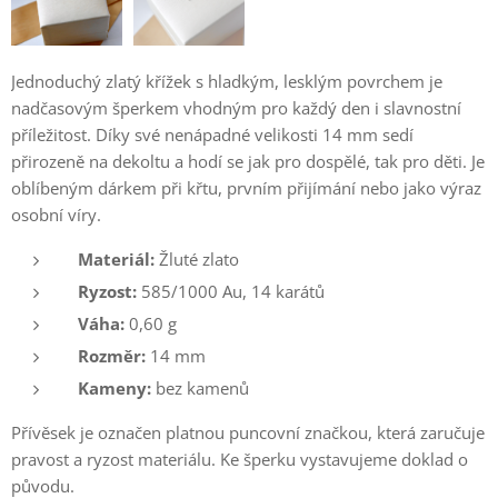
Jednoduchý zlatý křížek s hladkým, lesklým povrchem je
nadčasovým šperkem vhodným pro každý den i slavnostní
příležitost. Díky své nenápadné velikosti 14 mm sedí
přirozeně na dekoltu a hodí se jak pro dospělé, tak pro děti. Je
oblíbeným dárkem při křtu, prvním přijímání nebo jako výraz
osobní víry.
Materiál:
Žluté zlato
Ryzost:
585/1000 Au, 14 karátů
Váha:
0,60 g
Rozměr:
14 mm
Kameny:
bez kamenů
Přívěsek je označen platnou puncovní značkou, která zaručuje
pravost a ryzost materiálu. Ke šperku vystavujeme doklad o
původu.