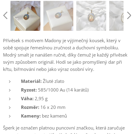
Přívěsek s motivem Madony je výjimečný kousek, který v
sobě spojuje řemeslnou zručnost a duchovní symboliku.
Modrý smalt je nanášen ručně, díky čemuž je každý přívěsek
svým způsobem originál. Hodí se jako promyšlený dar při
křtu, biřmování nebo jako výraz osobní víry.
Materiál:
Žluté zlato
Ryzost:
585/1000 Au (14 karátů)
Váha:
2,95 g
Rozměr:
16 x 20 mm
Kameny:
bez kamenů
Šperk je označen platnou puncovní značkou, která zaručuje