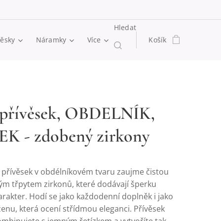
Hledat
věsky
Náramky
Více
Košík
 přívěsek, OBDELNÍK,
K - zdobený zirkony
ý přívěsek v obdélníkovém tvaru zaujme čistou
ným třpytem zirkonů, které dodávají šperku
rakter. Hodí se jako každodenní doplněk i jako
enu, která ocení střídmou eleganci. Přívěsek