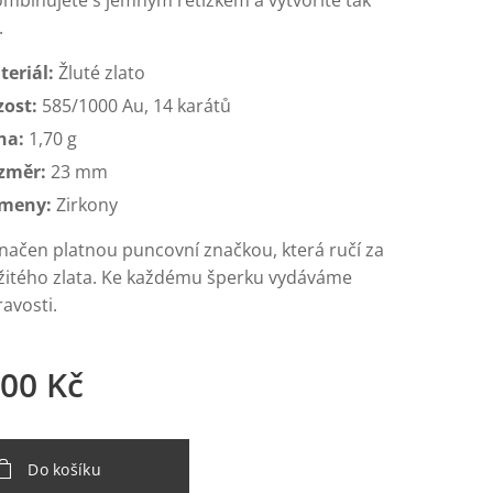
mbinujete s jemným řetízkem a vytvoříte tak
.
teriál:
Žluté zlato
zost:
585/1000 Au, 14 karátů
ha:
1,70 g
změr:
23 mm
meny:
Zirkony
značen platnou puncovní značkou, která ručí za
žitého zlata. Ke každému šperku vydáváme
ravosti.
,00
Kč
Do košíku