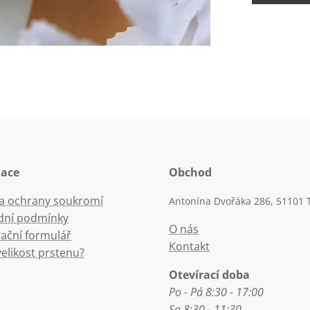
mace
Obchod
la ochrany soukromí
Antonína Dvořáka 286, 51101 
ní podmínky
O nás
ační formulář
Kontakt
velikost prstenu?
Otevírací doba
Po - Pá 8:30 - 17:00
So 8:30 - 11:30