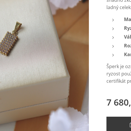
snadno zko
ladný celek
Ma
Ry
Vá
Ro
Ka
Šperk je o
ryzost pou
certifikát p
7 680