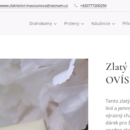
www.zlatnictvi-macounova@seznam.cz
+420777200250
Drahokamy
Prsteny
Náušnice
Pří
Zlatý
OVÍSE
Tento zlat
linií a jem
výrazný cha
dárek pro ž