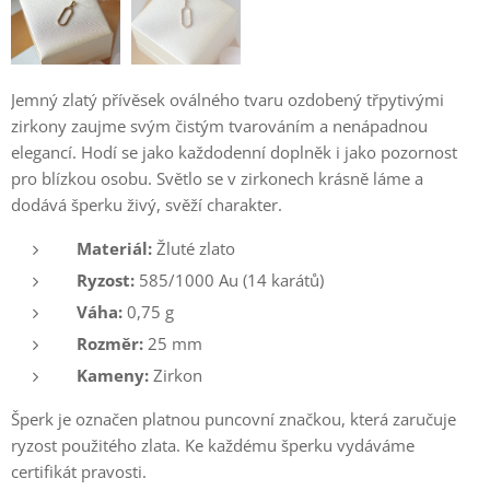
Jemný zlatý přívěsek oválného tvaru ozdobený třpytivými
zirkony zaujme svým čistým tvarováním a nenápadnou
elegancí. Hodí se jako každodenní doplněk i jako pozornost
pro blízkou osobu. Světlo se v zirkonech krásně láme a
dodává šperku živý, svěží charakter.
Materiál:
Žluté zlato
Ryzost:
585/1000 Au (14 karátů)
Váha:
0,75 g
Rozměr:
25 mm
Kameny:
Zirkon
Šperk je označen platnou puncovní značkou, která zaručuje
ryzost použitého zlata. Ke každému šperku vydáváme
certifikát pravosti.