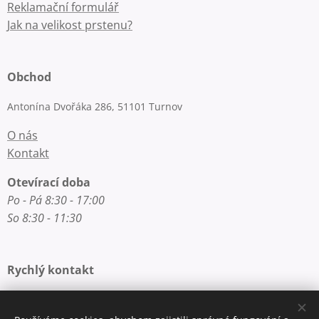
Reklamační formulář
Jak na velikost prstenu?
Obchod
Antonína Dvořáka 286, 51101 Turnov
O nás
Kontakt
Otevírací doba
Po - Pá 8:30 - 17:00
So 8:30 - 11:30
Rychlý kontakt
E-mail: info@zlatnictvi-macounova.cz
Telefon: +420 777 200 250