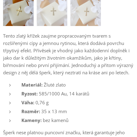
Tento zlatý křížek zaujme propracovaným tvarem s
rozšířenými cípy a jemnou rytinou, která dodává povrchu
třpytivý efekt. Přívěsek je vhodný jako každodenní doplněk i
jako dar k důležitým životním okamžikům, jako je křtiny,
biřmování nebo první přijímání. Jednoduchý a přitom výrazný
design z něj dělá šperk, který neztratí na kráse ani po letech.
Materiál:
Žluté zlato
Ryzost:
585/1000 Au, 14 karátů
Váha:
0,76 g
Rozměr:
35 x 13 mm
Kameny:
bez kamenů
Šperk nese platnou puncovní značku, která garantuje jeho