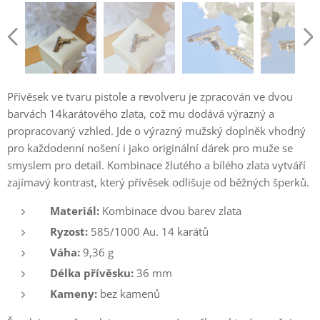
Přívěsek ve tvaru pistole a revolveru je zpracován ve dvou
barvách 14karátového zlata, což mu dodává výrazný a
propracovaný vzhled. Jde o výrazný mužský doplněk vhodný
pro každodenní nošení i jako originální dárek pro muže se
smyslem pro detail. Kombinace žlutého a bílého zlata vytváří
zajímavý kontrast, který přívěsek odlišuje od běžných šperků.
Materiál:
Kombinace dvou barev zlata
Ryzost:
585/1000 Au. 14 karátů
Váha:
9,36 g
Délka přívěsku:
36 mm
Kameny:
bez kamenů