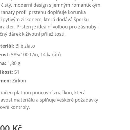
í čistý, moderní design s jemným romantickým
Hranatý profil prstenu doplňuje korunka
řpytivým zirkonem, která dodává šperku
rakter. Prsten je ideální volbou pro zásnuby i
čný dárek k životní příležitosti.
teriál:
Bílé zlato
zost:
585/1000 Au, 14 karátů
ha:
1,80 g
ikost:
51
men:
Zirkon
značen platnou puncovní značkou, která
ravost materiálu a splňuje veškeré požadavky
ovní kontroly.
,00
Kč