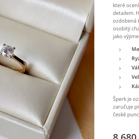
které ocen
detailem. 
ozdobená t
osobitý cha
jako výjime
Ma
Ry
Vá
Vel
Ká
Šperk je o
zaručuje p
české punc
8 680