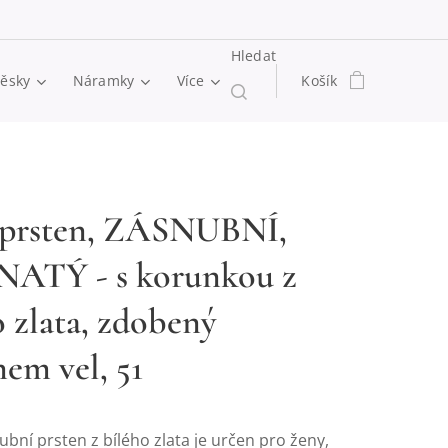
Hledat
věsky
Náramky
Více
Košík
 prsten, ZÁSNUBNÍ,
ATÝ - s korunkou z
o zlata, zdobený
nem vel, 51
bní prsten z bílého zlata je určen pro ženy,