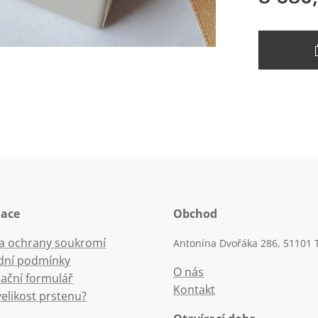
mace
Obchod
la ochrany soukromí
Antonína Dvořáka 286, 51101 
ní podmínky
O nás
ační formulář
Kontakt
velikost prstenu?