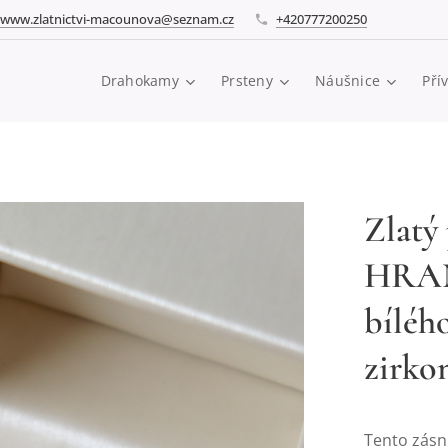
www.zlatnictvi-macounova@seznam.cz
+420777200250
Drahokamy
Prsteny
Náušnice
Pří
Zlatý
HRAN
bíléh
zirko
Tento zásnu