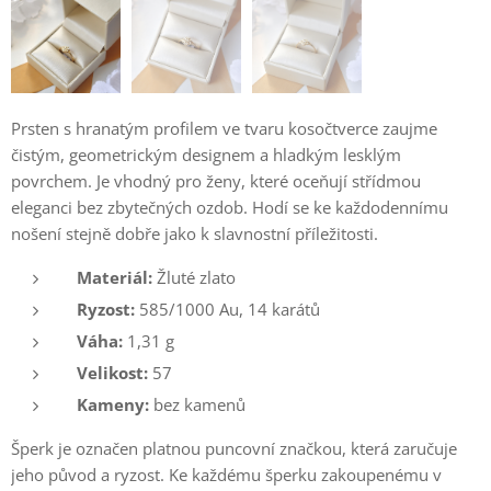
Prsten s hranatým profilem ve tvaru kosočtverce zaujme
čistým, geometrickým designem a hladkým lesklým
povrchem. Je vhodný pro ženy, které oceňují střídmou
eleganci bez zbytečných ozdob. Hodí se ke každodennímu
nošení stejně dobře jako k slavnostní příležitosti.
Materiál:
Žluté zlato
Ryzost:
585/1000 Au, 14 karátů
Váha:
1,31 g
Velikost:
57
Kameny:
bez kamenů
Šperk je označen platnou puncovní značkou, která zaručuje
jeho původ a ryzost. Ke každému šperku zakoupenému v