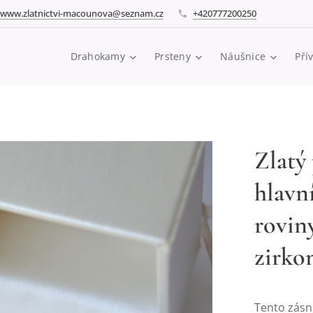
www.zlatnictvi-macounova@seznam.cz
+420777200250
Drahokamy
Prsteny
Náušnice
Pří
Zlatý
hlavn
rovin
zirko
Tento zásnu