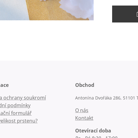
mace
Obchod
la ochrany soukromí
Antonína Dvořáka 286, 51101 
ní podmínky
O nás
ační formulář
Kontakt
velikost prstenu?
Otevírací doba