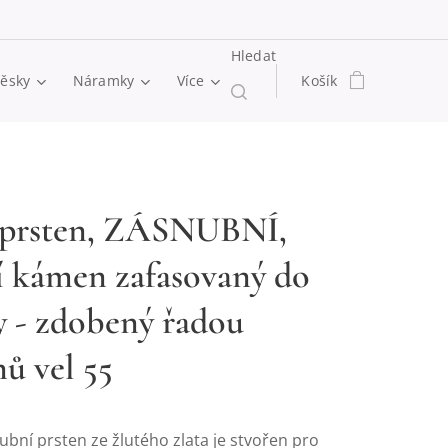
Hledat
věsky
Náramky
Více
Košík
 prsten, ZÁSNUBNÍ,
í kámen zafasovaný do
y - zdobený řadou
nů vel 55
bní prsten ze žlutého zlata je stvořen pro