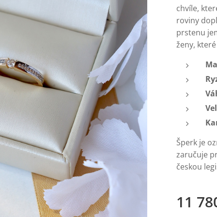
chvíle, kt
roviny dop
prstenu je
ženy, které
Ma
Ry
Vá
Vel
Ka
Šperk je o
zaručuje pr
českou legi
11 78