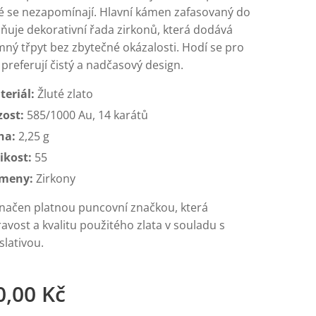
eré se nezapomínají. Hlavní kámen zafasovaný do
lňuje dekorativní řada zirkonů, která dodává
mný třpyt bez zbytečné okázalosti. Hodí se pro
 preferují čistý a nadčasový design.
teriál:
Žluté zlato
zost:
585/1000 Au, 14 karátů
ha:
2,25 g
ikost:
55
meny:
Zirkony
značen platnou puncovní značkou, která
avost a kvalitu použitého zlata v souladu s
slativou.
0,00
Kč