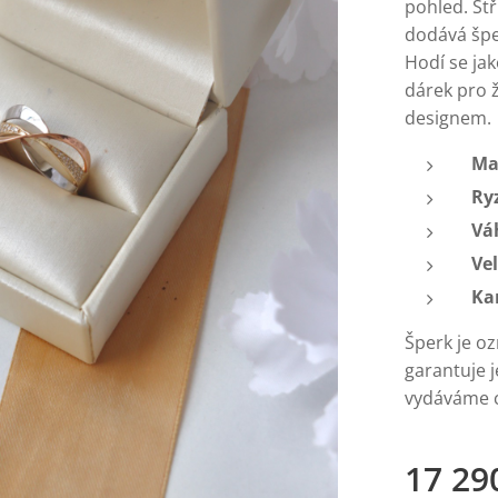
pohled. Stř
dodává špe
Hodí se ja
dárek pro ž
designem.
Ma
Ry
Vá
Vel
Ka
Šperk je o
garantuje 
vydáváme ce
17 29