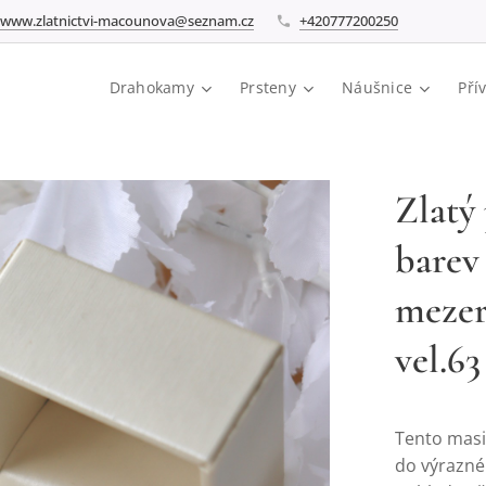
www.zlatnictvi-macounova@seznam.cz
+420777200250
Drahokamy
Prsteny
Náušnice
Pří
Zlatý
barev
mezer
vel.63
Tento masiv
do výrazné