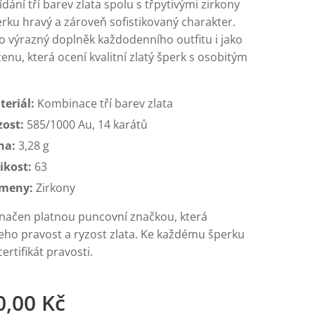
ídání tří barev zlata spolu s třpytivými zirkony
rku hravý a zároveň sofistikovaný charakter.
ko výrazný doplněk každodenního outfitu i jako
enu, která ocení kvalitní zlatý šperk s osobitým
teriál:
Kombinace tří barev zlata
zost:
585/1000 Au, 14 karátů
ha:
3,28 g
ikost:
63
meny:
Zirkony
značen platnou puncovní značkou, která
jeho pravost a ryzost zlata. Ke každému šperku
rtifikát pravosti.
0,00
Kč