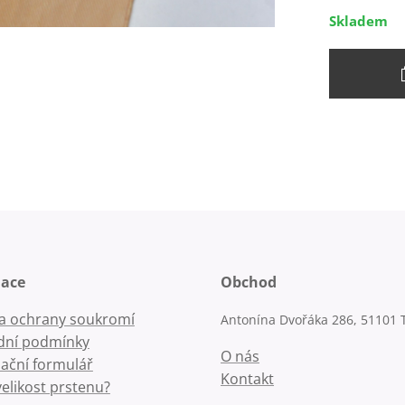
Skladem
mace
Obchod
la ochrany soukromí
Antonína Dvořáka 286, 51101 
ní podmínky
O nás
ační formulář
Kontakt
velikost prstenu?