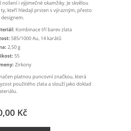
 nošení i výjimečné okamžiky. Je skvělou
ty, kteří hledají prsten s výrazným, přesto
 designem.
teriál:
Kombinace tří barev zlata
zost:
585/1000 Au, 14 karátů
ha:
2,50 g
ikost:
55
meny:
Zirkony
značen platnou puncovní značkou, která
yzost použitého zlata a slouží jako doklad
teriálu.
0,00
Kč