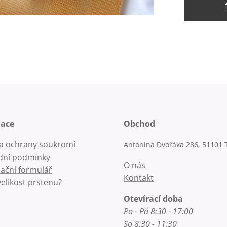
mace
Obchod
la ochrany soukromí
Antonína Dvořáka 286, 51101 
ní podmínky
O nás
ační formulář
Kontakt
velikost prstenu?
Otevírací doba
Po - Pá 8:30 - 17:00
So 8:30 - 11:30