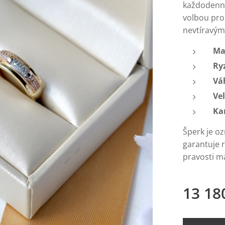
každodenní
volbou pro 
nevtíravým
Ma
Ry
Vá
Vel
Ka
Šperk je o
garantuje r
pravosti ma
13 18