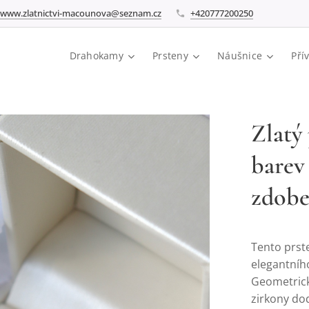
www.zlatnictvi-macounova@seznam.cz
+420777200250
Drahokamy
Prsteny
Náušnice
Pří
Zlatý
barev 
zdobe
Tento prste
elegantního
Geometrick
zirkony do