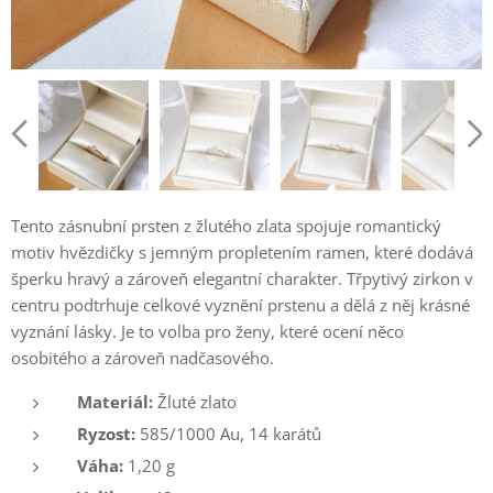
Tento zásnubní prsten z žlutého zlata spojuje romantický
motiv hvězdičky s jemným propletením ramen, které dodává
šperku hravý a zároveň elegantní charakter. Třpytivý zirkon v
centru podtrhuje celkové vyznění prstenu a dělá z něj krásné
vyznání lásky. Je to volba pro ženy, které ocení něco
osobitého a zároveň nadčasového.
Materiál:
Žluté zlato
Ryzost:
585/1000 Au, 14 karátů
Váha:
1,20 g