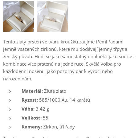
Tento zlatý prsten ve tvaru kroužku zaujme třemi řadami
jemně vsazených zirkonů, které mu dodávají jemný třpyt a
ženský půvab. Hodí se jako samostatný doplněk i jako součást
kombinace více prstenů na jedné ruce. Skvělá volba pro
každodenní nošení i jako pozorný dar k výročí nebo
narozeninám.
Materiál:
Žluté zlato
Ryzost:
585/1000 Au, 14 karátů
Váha:
3,42 g
Velikost:
55
Kameny:
Zirkon, tři řady