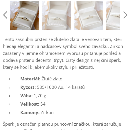
Tento zásnubní prsten ze žlutého zlata je věnován těm, kteří
hledají elegantní a nadčasový symbol svého závazku. Zirkon
zasazený v jemně ohraničeném výbrusu přitahuje pohled a
dodává prstenu decentní třpyt. Čistý design z něj činí šperk,
který se hodí k jakémukoliv stylu i příležitosti.
Materiál:
Žluté zlato
Ryzost:
585/1000 Au, 14 karátů
Váha:
1,70 g
Velikost:
54
Kameny:
Zirkon
Šperk je označen platnou puncovní značkou, která zaručuje