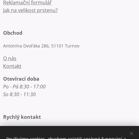
Reklamační formulář
Jak na velikost prstenu?
Obchod
Antonína Dvořáka 286, 51101 Turnov
O nás
Kontakt
Otevírací doba
Po - Pá 8:30 - 17:00
So 8:30 - 11:30
Rychlý kontakt
E-mail: info@zlatnictvi-macounova.cz
Telefon: +420 777 200 250
Používáme cookies, abychom zajistili správné fungování a