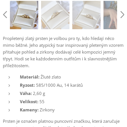
Propletený zlatý prsten je volbou pro ty, kdo hledají něco
mimo běžné. Jeho atypický tvar inspirovaný pleteným vzorem
přitahuje pohled a zirkony dodávají celé kompozici jemný
třpyt. Hodí se ke každodenním outfitům i k slavnostnějším
příležitostem.
Materiál:
Žluté zlato
Ryzost:
585/1000 Au, 14 karátů
Váha:
2,60 g
Velikost:
55
Kameny:
Zirkony
Prsten je označen platnou puncovní značkou, která zaručuje