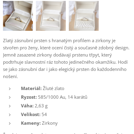
Zlatý zásnubní prsten s hranatým profilem a zirkony je
stvořen pro ženy, které ocení čistý a současně zdobný design.
Jemně zasazené zirkony dodávají prstenu třpyt, který
podtrhuje slavnostní ráz tohoto jedinečného okamžiku. Hodí
se jako zásnubní dar i jako elegický prsten do každodenního
nošení.
Materiál:
Žluté zlato
Ryzost:
585/1000 Au, 14 karátů
Váha:
2,63 g
Velikost:
54
Kameny:
Zirkony