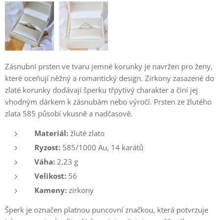
Zásnubní prsten ve tvaru jemné korunky je navržen pro ženy,
které oceňují něžný a romantický design. Zirkony zasazené do
zlaté korunky dodávají šperku třpytivý charakter a činí jej
vhodným dárkem k zásnubám nebo výročí. Prsten ze žlutého
zlata 585 působí vkusně a nadčasově.
Materiál:
žluté zlato
Ryzost:
585/1000 Au, 14 karátů
Váha:
2,23 g
Velikost:
56
Kameny:
zirkony
Šperk je označen platnou puncovní značkou, která potvrzuje