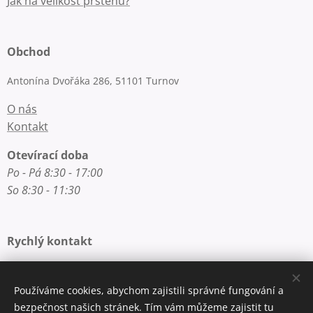
Jak na velikost prstenu?
Obchod
Antonína Dvořáka 286, 51101 Turnov
O nás
Kontakt
Otevírací doba
Po - Pá 8:30 - 17:00
So 8:30 - 11:30
Rychlý kontakt
E-mail: info@zlatnictvi-macounova.cz
Telefon: +420 777 200 250
Používáme cookies, abychom zajistili správné fungování a
bezpečnost našich stránek. Tím vám můžeme zajistit tu