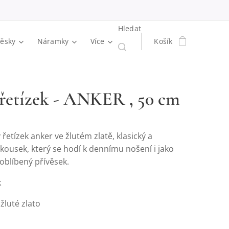
Hledat
věsky
Náramky
Více
Košík
 řetízek - ANKER , 50 cm
 řetízek anker ve žlutém zlatě, klasický a
kousek, který se hodí k dennímu nošení i jako
oblíbený přívěsek.
k
žluté zlato