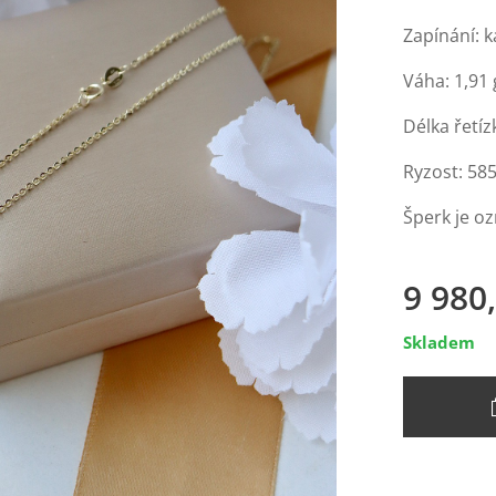
Zapínání: 
Váha: 1,91 
Délka řetíz
Ryzost: 58
Šperk je o
9 980
Skladem