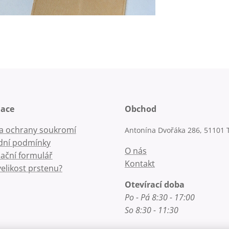
mace
Obchod
la ochrany soukromí
Antonína Dvořáka 286, 51101 
ní podmínky
O nás
ační formulář
Kontakt
velikost prstenu?
Otevírací doba
Po - Pá 8:30 - 17:00
So 8:30 - 11:30