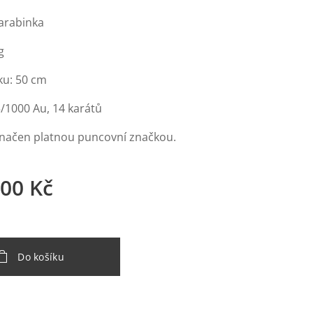
karabinka
g
ku: 50 cm
5/1000 Au, 14 karátů
značen platnou puncovní značkou.
,00
Kč
Do košíku