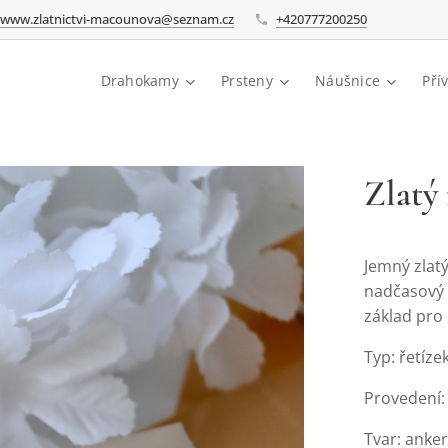
www.zlatnictvi-macounova@seznam.cz
+420777200250
Drahokamy
Prsteny
Náušnice
Pří
Zlatý
Jemný zlatý
nadčasový 
základ pro 
Typ: řetíze
Provedení: 
Tvar: anker