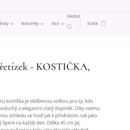
Hledat
věsky
Náramky
Více
Košík
 řetízek - KOSTIČKA,
ru kostička je oblíbenou volbou pro ty, kdo
dnoduchý a elegantní zlatý doplněk. Díky svému
u vzhledu se hodí jak k přívěskům, tak jako
 šperk na každý den. Délka 45 cm jej