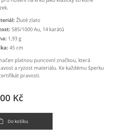
pro nošení na krku jako klasický středně
zek.
teriál:
Žluté zlato
zost:
585/1000 Au, 14 karátů
ha:
1,93 g
lka:
45 cm
značen platnou puncovní značkou, která
ravost a ryzost materiálu. Ke každému šperku
rtifikát pravosti.
,00
Kč
Do košíku