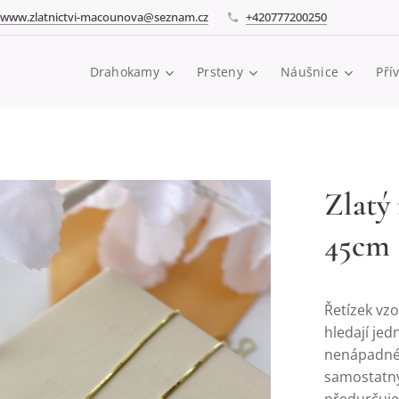
www.zlatnictvi-macounova@seznam.cz
+420777200250
Drahokamy
Prsteny
Náušnice
Pří
Zlatý
45cm
Řetízek vzo
hledají je
nenápadném
samostatný