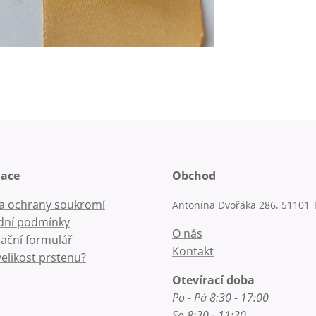
mace
Obchod
la ochrany soukromí
Antonína Dvořáka 286, 51101 
ní podmínky
O nás
ační formulář
Kontakt
velikost prstenu?
Otevírací doba
Po - Pá 8:30 - 17:00
So 8:30 - 11:30