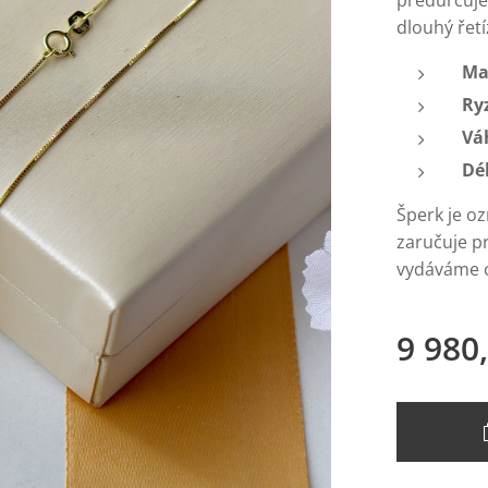
předurčuje 
dlouhý řetí
Ma
Ry
Vá
Dé
Šperk je o
zaručuje p
vydáváme ce
9 980