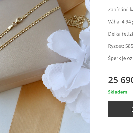
Zapínání: 
Váha: 4,94 
Délka řetíz
Ryzost: 58
Šperk je o
25 69
Skladem