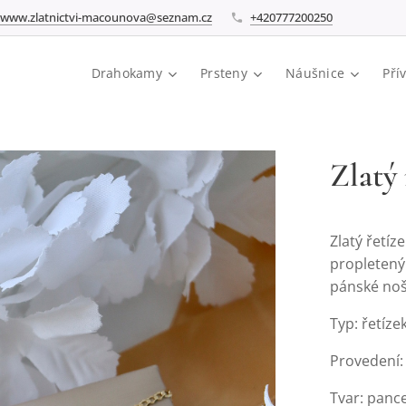
www.zlatnictvi-macounova@seznam.cz
+420777200250
Drahokamy
Prsteny
Náušnice
Pří
Zlatý
Zlatý řetíz
propletený
pánské noš
Typ: řetíze
Provedení: 
Tvar: panc