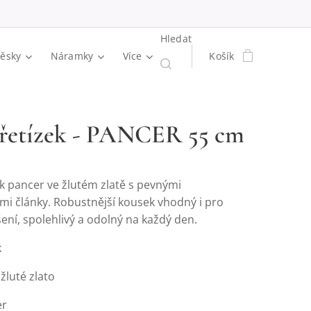
Hledat
věsky
Náramky
Více
Košík
 řetízek - PANCER 55 cm
ek pancer ve žlutém zlatě s pevnými
mi články. Robustnější kousek vhodný i pro
ení, spolehlivý a odolný na každý den.
k
žluté zlato
er