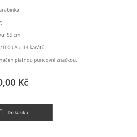
karabinka
g
ku: 55 cm
5/1000 Au, 14 karátů
značen platnou puncovní značkou.
0,00
Kč
Do košíku