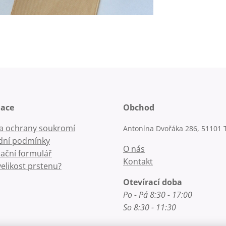
mace
Obchod
la ochrany soukromí
Antonína Dvořáka 286, 51101 
ní podmínky
O nás
ační formulář
Kontakt
velikost prstenu?
Otevírací doba
Po - Pá 8:30 - 17:00
So 8:30 - 11:30