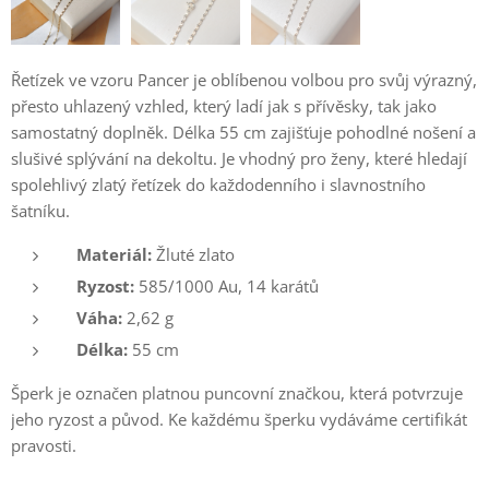
Řetízek ve vzoru Pancer je oblíbenou volbou pro svůj výrazný,
přesto uhlazený vzhled, který ladí jak s přívěsky, tak jako
samostatný doplněk. Délka 55 cm zajišťuje pohodlné nošení a
slušivé splývání na dekoltu. Je vhodný pro ženy, které hledají
spolehlivý zlatý řetízek do každodenního i slavnostního
šatníku.
Materiál:
Žluté zlato
Ryzost:
585/1000 Au, 14 karátů
Váha:
2,62 g
Délka:
55 cm
Šperk je označen platnou puncovní značkou, která potvrzuje
jeho ryzost a původ. Ke každému šperku vydáváme certifikát
pravosti.