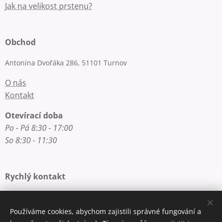
Jak na velikost prstenu?
Obchod
Antonína Dvořáka 286, 51101 Turnov
O nás
Kontakt
Otevírací doba
Po - Pá 8:30 - 17:00
So 8:30 - 11:30
Rychlý kontakt
E-mail: info@zlatnictvi-macounova.cz
Telefon: +420 777 200 250
Používáme cookies, abychom zajistili správné fungování a